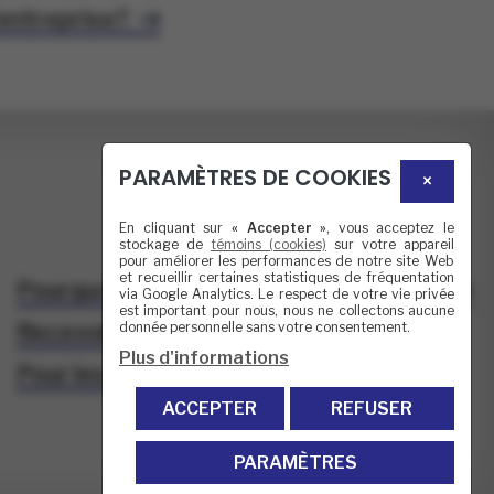
’entreprise?
PARAMÈTRES DE COOKIES
×
En cliquant sur
« Accepter »
, vous acceptez le
stockage de
témoins (cookies)
sur votre appareil
pour améliorer les performances de notre site Web
et recueillir certaines statistiques de fréquentation
Pourquoi choisir un Meuble du Québec
via Google Analytics. Le respect de votre vie privée
est important pour nous, nous ne collectons aucune
Recevoir l'infolettre
donnée personnelle sans votre consentement.
Plus d'informations
Pour les détaillants
ACCEPTER
REFUSER
PARAMÈTRES