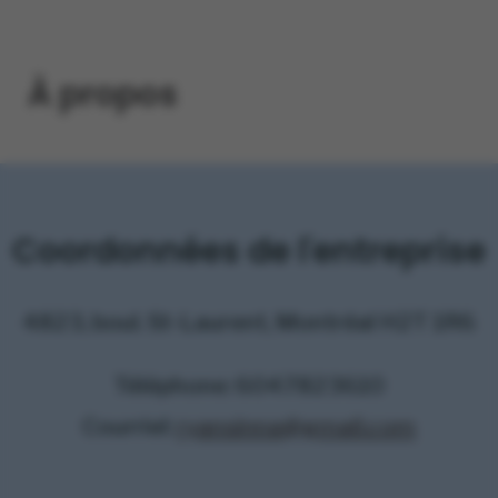
À propos
Coordonnées de l'entreprise
4823, boul. St-Laurent, Montréal H2T 1R6
Téléphone: 6047823610
Courriel:
ryansinna@gmail.com