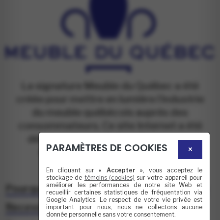
La signature Meuble du Québec a été
créée pour mettre en lumière l’industrie
du meuble québécois auprès des
consommateurs. Ce site Internet a été
développé en collaboration avec le
PARAMÈTRES DE COOKIES
×
ministère de l’Économie et de
l’Innovation du Québec.
En cliquant sur
« Accepter »
, vous acceptez le
stockage de
témoins (cookies)
sur votre appareil pour
améliorer les performances de notre site Web et
Pourquoi choisir un Meuble du Québec
recueillir certaines statistiques de fréquentation via
Google Analytics. Le respect de votre vie privée est
Recevoir l'infolettre
important pour nous, nous ne collectons aucune
donnée personnelle sans votre consentement.